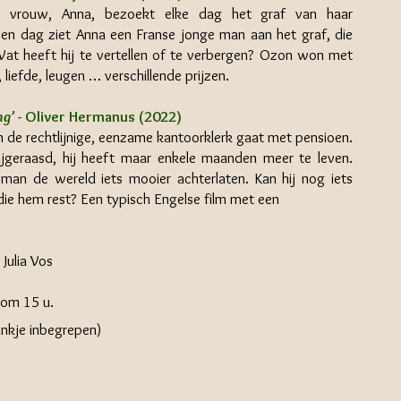
e vrouw, Anna, bezoekt elke dag het graf van haar
en dag ziet Anna een Franse jonge man aan het graf, die
 Wat heeft hij te vertellen of te verbergen? Ozon won met
 liefde, leugen … verschillende prijzen.
ng’
- Oliver Hermanus (2022)
de rechtlijnige, eenzame kantoorklerk gaat met pensioen.
jgeraasd, hij heeft maar enkele maanden meer te leven.
leman de wereld iets mooier achterlaten. Kan hij nog iets
d die hem rest? Een typisch Engelse film met een
 Julia Vos
om 15 u.
rankje inbegrepen)