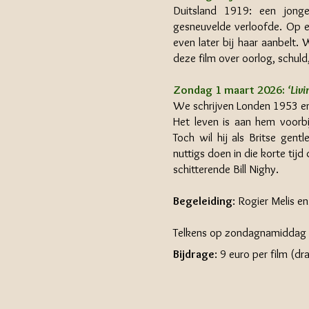
Duitsland 1919: een jong
gesneuvelde verloofde. Op e
even later bij haar aanbelt.
deze film over oorlog, schuld,
Zondag 1 maart 2026:
‘Livi
We schrijven Londen 1953 en 
Het leven is aan hem voorbi
Toch wil hij als Britse gent
nuttigs doen in die korte tij
schitterende Bill Nighy.
Begeleiding
: Rogier Melis en
Telkens op zondagnamiddag 
Bijdrage
: 9 euro per film (d