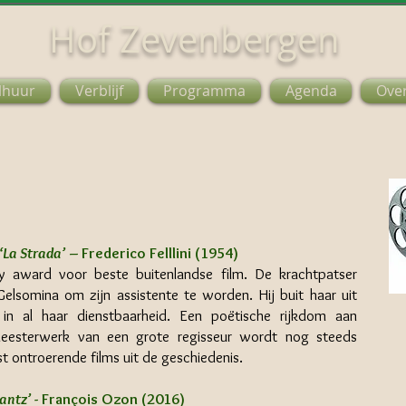
Hof Zevenbergen
lhuur
Verblijf
Programma
Agenda
Ove
‘La Strada’
– Frederico Felllini (1954)
y award voor beste buitenlandse film. De krachtpatser
somina om zijn assistente te worden. Hij buit haar uit
in al haar dienstbaarheid. Een poëtische rijkdom aan
meesterwerk van een grote regisseur wordt nog steeds
 ontroerende films uit de geschiedenis.
antz’
- François Ozon (2016)