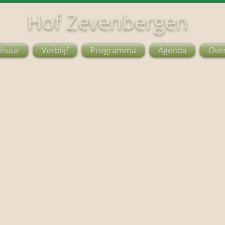
Hof Zevenbergen
lhuur
Verblijf
Programma
Agenda
Ove