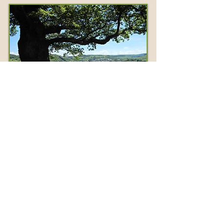
Reis naar Bingen
Inschrijven
Inschrijven salongesprek